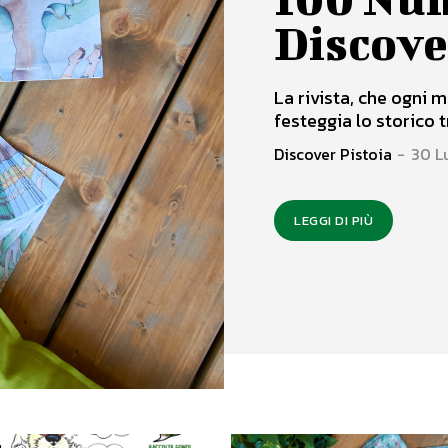
Discove
La rivista, che ogni m
festeggia lo storico t
Discover Pistoia
-
30 L
LEGGI DI PIÙ