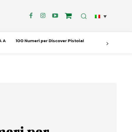
A A
100 Numeri per Discover Pistoia!
eri per