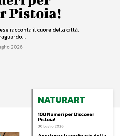
r Pistoia!
ese racconta il cuore della città,
raguardo...
uglio 2026
NATURART
100 Numeri per Discover
Pistoia!
30 Luglio 2026
Aperture straordinarie della