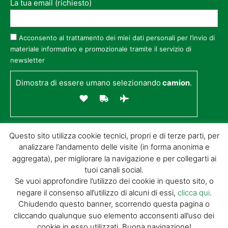
La tua email (richiesto)
Acconsento al trattamento dei miei dati personali per l’invio di
materiale informativo e promozionale tramite il servizio di
newsletter
Dimostra di essere umano selezionando
camion
.
Questo sito utilizza cookie tecnici, propri e di terze parti, per
analizzare l’andamento delle visite (in forma anonima e
aggregata), per migliorare la navigazione e per collegarti ai
tuoi canali social.
Se vuoi approfondire l’utilizzo dei cookie in questo sito, o
negare il consenso all’utilizzo di alcuni di essi,
clicca qui
.
© GIORGIO TESI EDITRICE S.R.L. | P.IVA
Chiudendo questo banner, scorrendo questa pagina o
01732650476 | VIA DI BADIA 14 – 51100 LOC.
cliccando qualunque suo elemento acconsenti all’uso dei
BOTTEGONE (PISTOIA) |
POWERED BY
ALLYMIND
cookie in esso utilizzati. Buona navigazione!