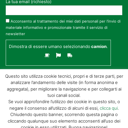
La tua email (richiesto)
Acconsento al trattamento dei miei dati personali per l’invio di
materiale informativo e promozionale tramite il servizio di
newsletter
Dimostra di essere umano selezionando
camion
.
Questo sito utilizza cookie tecnici, propri e di terze parti, per
analizzare l’andamento delle visite (in forma anonima e
aggregata), per migliorare la navigazione e per collegarti ai
tuoi canali social.
Se vuoi approfondire l’utilizzo dei cookie in questo sito, o
negare il consenso all’utilizzo di alcuni di essi,
clicca qui
.
© GIORGIO TESI EDITRICE S.R.L. | P.IVA
Chiudendo questo banner, scorrendo questa pagina o
01732650476 | VIA DI BADIA 14 – 51100 LOC.
cliccando qualunque suo elemento acconsenti all’uso dei
BOTTEGONE (PISTOIA) |
POWERED BY
ALLYMIND
cookie in esso utilizzati. Buona navigazione!