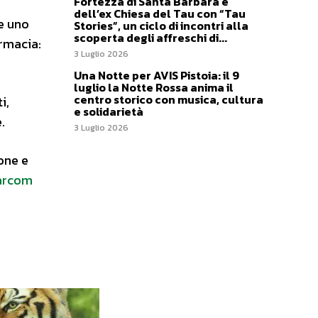
Fortezza di Santa Barbara e
dell’ex Chiesa del Tau con “Tau
e uno
Stories”, un ciclo di incontri alla
scoperta degli affreschi di...
armacia:
3 Luglio 2026
Una Notte per AVIS Pistoia: il 9
luglio la Notte Rossa anima il
centro storico con musica, cultura
i,
e solidarietà
.
3 Luglio 2026
one e
arcom