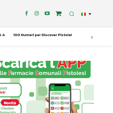
A A
100 Numeri per Discover Pistoia!