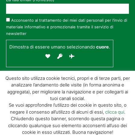
Acconsento al trattamento dei miei dati personali per l’invio di
materiale informativo e promozionale tramite il servizio di
newsletter
Dimostra di essere umano selezionando
cuore
.
Questo sito utilizza cookie tecnici, propri e di terze parti, per
analizzare l’andamento delle visite (in forma anonima e
aggregata), per migliorare la navigazione e per collegarti ai
tuoi canali social.
Se vuoi approfondire l’utilizzo dei cookie in questo sito, o
negare il consenso all’utilizzo di alcuni di essi,
clicca qui
.
© GIORGIO TESI EDITRICE S.R.L. | P.IVA
Chiudendo questo banner, scorrendo questa pagina o
01732650476 | VIA DI BADIA 14 – 51100 LOC.
cliccando qualunque suo elemento acconsenti all’uso dei
BOTTEGONE (PISTOIA) |
POWERED BY
ALLYMIND
cookie in esso utilizzati. Buona navigazione!