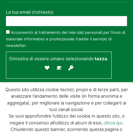
La tua email (richiesto)
Acconsento al trattamento dei miei dati personali per l’invio di
materiale informativo e promozionale tramite il servizio di
newsletter
Dimostra di essere umano selezionando
tazza
.
Questo sito utilizza cookie tecnici, propri e di terze parti, per
analizzare l’andamento delle visite (in forma anonima e
aggregata), per migliorare la navigazione e per collegarti ai
tuoi canali social.
Se vuoi approfondire l’utilizzo dei cookie in questo sito, o
negare il consenso all’utilizzo di alcuni di essi,
clicca qui
.
© GIORGIO TESI EDITRICE S.R.L. | P.IVA
Chiudendo questo banner, scorrendo questa pagina o
01732650476 | VIA DI BADIA 14 – 51100 LOC.