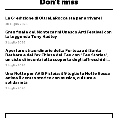
Don't miss
La 6ª edizione di OltreLaRocca sta per arrivare!
30 Luglio 2026
Gran finale del Montecatini Unesco Arti Festival con
la leggenda Tony Hadley
3 Luglio 2026
Aperture straordinarie della Fortezza di Santa
Barbara e dell’ex Chiesa del Tau con “Tau Stories”,
un ciclo di incontri alla scoperta degli affreschi di...
3 Luglio 2026
Una Notte per AVIS Pistoia: il 9 luglio la Notte Rossa
anima il centro storico con musica, cultura e
solidarietà
3 Luglio 2026