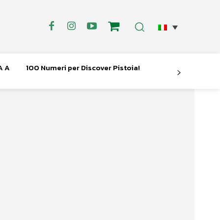
A A
100 Numeri per Discover Pistoia!