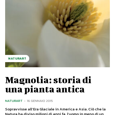
NATURART
Magnolia: storia di
una pianta antica
NATURART
-
16 GENNAIO 2015
Sopravvisse all’Era Glaciale in America e Asia. Ciò che la
Natura ha diviso milioni di anni fa, l’uomo in meno di un