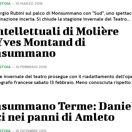
ISTOIA
-
10 MARZO 2016
ergio Rubini sul palco di Monsummano con "Sud", uno spetta
dalla destinazione incerta. Si chiude la stagione invernale del Teatro...
ntellettuali di Molière
’Yves Montand di
nsummano
ISTOIA
-
10 FEBBRAIO 2016
e invernale del teatro prosegue con il riadattamento dell'op
rancese sabato 13 febbraio. Meno conosciuta rispetto a
summano Terme: Danie
i nei panni di Amleto
ISTOIA
-
18 DICEMBRE 2015