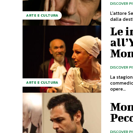
DISCOVER P
L'attore S
ARTE E CULTURA
Le i
all
Mo
DISCOVER P
La stagion
commediografo f
ARTE E CULTURA
opere...
Mon
Pecc
DISCOVER P