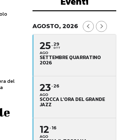
Eventi
colo
AGOSTO, 2026
25
29
OTT
AGO
SETTEMBRE QUARRATINO
2026
era del
23
26
AGO
SCOCCA L’ORA DEL GRANDE
JAZZ
le
12
16
AGO