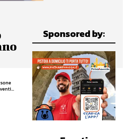
Sponsored by:
o
ano
rsone
d eventi...