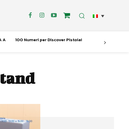
A A
100 Numeri per Discover Pistoia!
ntand