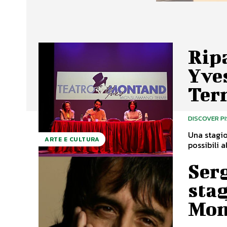
Ripa
Yve
Ter
DISCOVER P
Una stagio
ARTE E CULTURA
Serg
stag
Mon