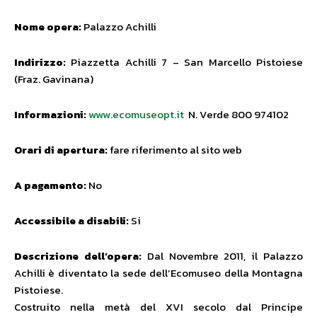
Nome opera:
Palazzo Achilli
Indirizzo:
Piazzetta Achilli 7 – San Marcello Pistoiese
(Fraz. Gavinana)
Informazioni:
www.ecomuseopt.it
N. Verde 800 974102
Orari di apertura:
fare riferimento al sito web
A pagamento:
No
Accessibile a disabili:
Si
Descrizione dell’opera:
Dal Novembre 2011, il Palazzo
Achilli è diventato la sede dell’Ecomuseo della Montagna
Pistoiese.
Costruito nella metà del XVI secolo dal Principe