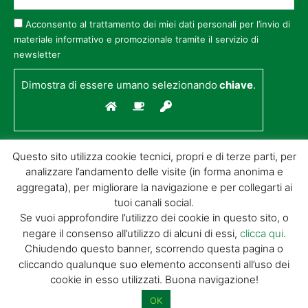
Acconsento al trattamento dei miei dati personali per l’invio di
materiale informativo e promozionale tramite il servizio di
newsletter
Dimostra di essere umano selezionando
chiave
.
Questo sito utilizza cookie tecnici, propri e di terze parti, per
analizzare l’andamento delle visite (in forma anonima e
aggregata), per migliorare la navigazione e per collegarti ai
tuoi canali social.
Se vuoi approfondire l’utilizzo dei cookie in questo sito, o
negare il consenso all’utilizzo di alcuni di essi,
clicca qui
.
© GIORGIO TESI EDITRICE S.R.L. | P.IVA
Chiudendo questo banner, scorrendo questa pagina o
01732650476 | VIA DI BADIA 14 – 51100 LOC.
cliccando qualunque suo elemento acconsenti all’uso dei
BOTTEGONE (PISTOIA) |
POWERED BY
ALLYMIND
cookie in esso utilizzati. Buona navigazione!
Privacy Policy
|
Cookie Policy
|
Condizioni
di vendita
|
Site Map
OK