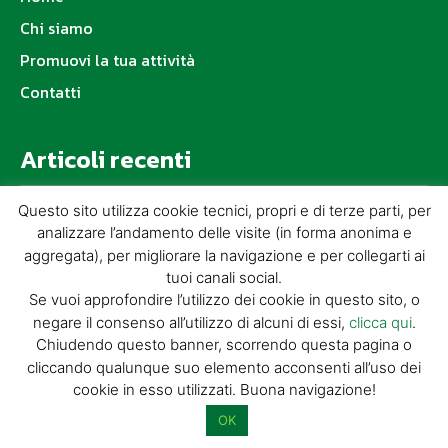
Chi siamo
Promuovi la tua attività
Contatti
Articoli recenti
Questo sito utilizza cookie tecnici, propri e di terze parti, per
SENZA FILI – PINOCCHIO STREET
analizzare l’andamento delle visite (in forma anonima e
FESTIVAL
aggregata), per migliorare la navigazione e per collegarti ai
IN CODA DI LETTURA… LA MONTAGNA A
tuoi canali social.
FUMETTI
Se vuoi approfondire l’utilizzo dei cookie in questo sito, o
negare il consenso all’utilizzo di alcuni di essi,
clicca qui
.
100 Numeri per Discover Pistoia!
Chiudendo questo banner, scorrendo questa pagina o
La 6ª edizione di OltreLaRocca sta per
cliccando qualunque suo elemento acconsenti all’uso dei
arrivare!
cookie in esso utilizzati. Buona navigazione!
OK
Naturart