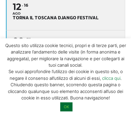
12
16
AGO
TORNA IL TOSCANA DJANGO FESTIVAL
09
31
Questo sito utilizza cookie tecnici, propri e di terze parti, per
AGO
AGOSTO AI MUSEI CIVICI
analizzare l’andamento delle visite (in forma anonima e
aggregata), per migliorare la navigazione e per collegarti ai
tuoi canali social.
Se vuoi approfondire l’utilizzo dei cookie in questo sito, o
03
06
negare il consenso all’utilizzo di alcuni di essi,
clicca qui
.
SET
AGO
Chiudendo questo banner, scorrendo questa pagina o
RANGOLA IL GONG - GLI STRUMENTI DELLA
COLLEZIONE LUIGI TRONCI PER GIACOMO
cliccando qualunque suo elemento acconsenti all’uso dei
PUCCINI
cookie in esso utilizzati. Buona navigazione!
OK
Discover Shop