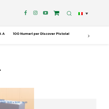
A A
100 Numeri per Discover Pistoia!
i