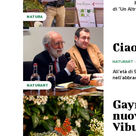
Fabrizio Tesi legale rappresentante di Giorgio Tesi Group Nell’ambito
di “Un Altr
NATURA
Cia
NATURART
All’età di
nell’abbra
NATURART
Gayr
nuo
Vib