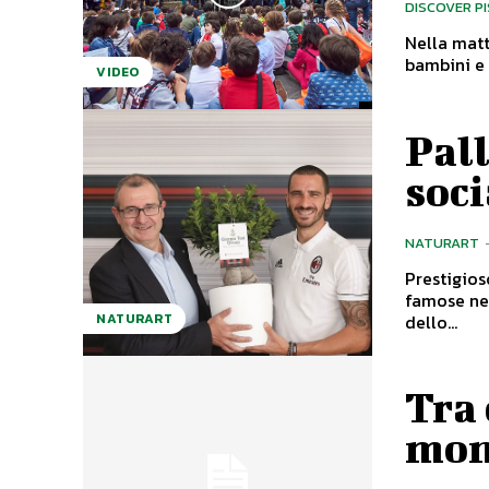
DISCOVER P
Nella mat
bambini e 
VIDEO
Pal
soci
NATURART
Prestigios
famose nel mondo. Pistoia città del ver
dello...
NATURART
Tra 
mon