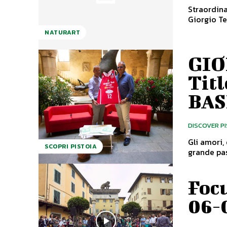
Straordina
Giorgio Te
NATURART
GIO
Tit
BAS
DISCOVER P
Gli amori, 
SCOPRI PISTOIA
grande pas
Focu
06-