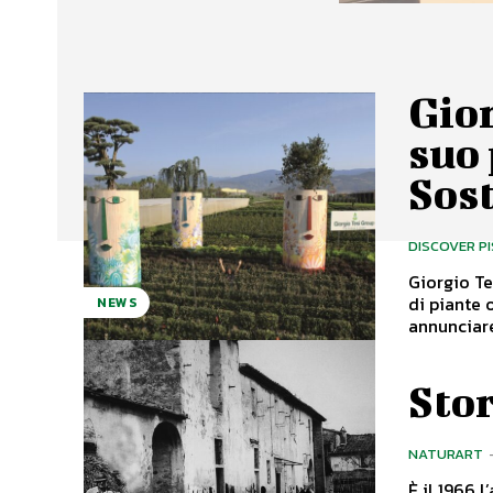
Gior
suo 
Sost
DISCOVER P
Giorgio Te
di piante 
NEWS
annunciare
Sto
NATURART
È il 1966 