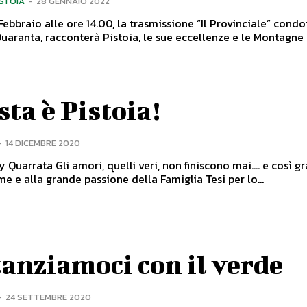
ISTOIA
-
28 GENNAIO 2022
Febbraio alle ore 14.00, la trasmissione “Il Provinciale” condo
uaranta, racconterà Pistoia, le sue eccellenze e le Montagne c
ta è Pistoia!
-
14 DICEMBRE 2020
veri, non finiscono mai…. e così grazie al
me e alla grande passione della Famiglia Tesi per lo...
anziamoci con il verde
-
24 SETTEMBRE 2020