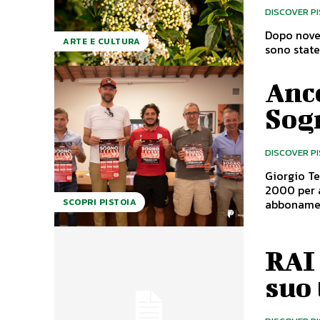
DISCOVER P
Dopo nove 
ARTE E CULTURA
sono state
Anc
Sog
DISCOVER P
Giorgio Te
2000 per a
abbonament
SCOPRI PISTOIA
RAI
suo 