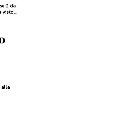
se 2 da
visto...
o
 alla
i