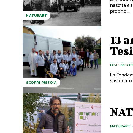
nascita e 
proprio...
NATURART
13 a
Tes
DISCOVER P
La Fondazi
sostenuto d
SCOPRI PISTOIA
NAT
NATURART