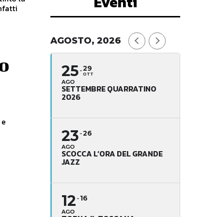
Eventi
nfatti
AGOSTO, 2026
io
25
29
OTT
AGO
SETTEMBRE QUARRATINO
2026
 e
23
26
AGO
SCOCCA L’ORA DEL GRANDE
JAZZ
12
16
AGO