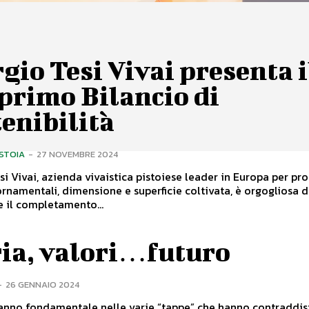
gio Tesi Vivai presenta i
primo Bilancio di
enibilità
ISTOIA
-
27 NOVEMBRE 2024
si Vivai, azienda vivaistica pistoiese leader in Europa per p
ornamentali, dimensione e superficie coltivata, è orgogliosa d
 il completamento...
ria, valori…futuro
-
26 GENNAIO 2024
l’anno fondamentale nelle varie “tappe” che hanno contraddis