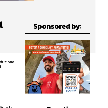
l
Sponsored by:
roduzione
i
tinto la