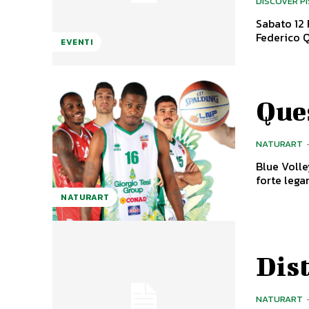
DISCOVER P
Sabato 12 
Federico Q
EVENTI
Ques
NATURART
Blue Volley Quarrata Gli amori, quelli 
forte lega
NATURART
Dist
NATURART