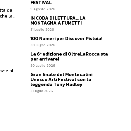
FESTIVAL
tta da
5 Agosto 2026
he la...
IN CODA DI LETTURA… LA
MONTAGNA A FUMETTI
31 Luglio 2026
100 Numeri per Discover Pistoia!
30 Luglio 2026
La 6ª edizione di OltreLaRocca sta
per arrivare!
30 Luglio 2026
Gran finale del Montecatini
Unesco Arti Festival con la
leggenda Tony Hadley
3 Luglio 2026