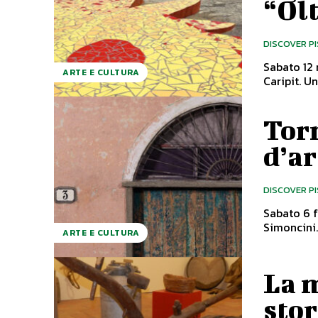
“Olt
DISCOVER P
Sabato 12 
ARTE E CULTURA
Car
Torn
d’ar
DISCOVER P
Sabato 6 f
ARTE E CULTURA
La m
sto