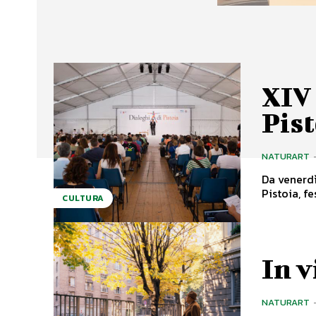
XIV 
Pist
NATURART
Da venerdì
Pistoia, f
CULTURA
In v
NATURART