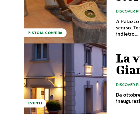
DISCOVER P
A Palazzo 
scorso. Testo a cura di Valentina Vettori Un percorso espositivo che riporta
indietro...
PISTOIA COM'ERA
La v
Gia
DISCOVER P
Da ottobre a
inaugurazi
EVENTI