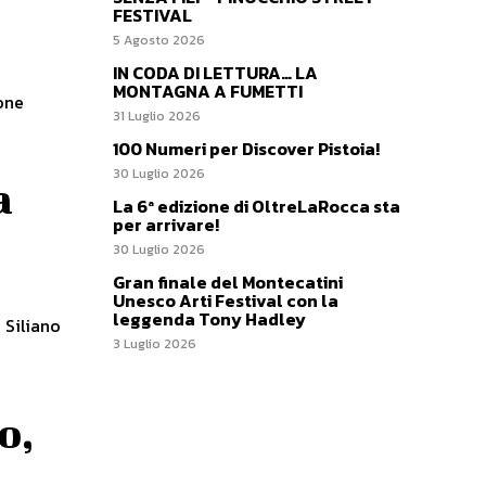
FESTIVAL
5 Agosto 2026
IN CODA DI LETTURA… LA
MONTAGNA A FUMETTI
ione
31 Luglio 2026
100 Numeri per Discover Pistoia!
30 Luglio 2026
a
La 6ª edizione di OltreLaRocca sta
per arrivare!
30 Luglio 2026
Gran finale del Montecatini
Unesco Arti Festival con la
leggenda Tony Hadley
 Siliano
3 Luglio 2026
o,