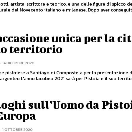
tti, artista, scrittore e teorico, è una delle figure di spicco d
urale del Novecento italiano e milanese. Dopo aver conseguito
ccasione unica per la cit
uo territorio
-
14 DICEMBRE 2020
e pistoiese a Santiago di Compostela per la presentazione d
sarà per Pistoia e il suo territorio un
oghi sull’Uomo da Pisto
’Europa
-
1 OTTOBRE 2020