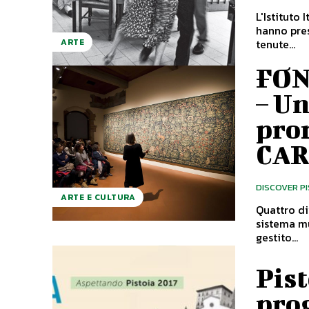
L'Istituto 
hanno pre
tenute...
ARTE
FON
– U
pro
CAR
DISCOVER P
ARTE E CULTURA
Quattro di
sistema m
gestito...
Pist
pro