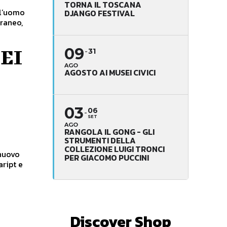
TORNA IL TOSCANA
ull’uomo
DJANGO FESTIVAL
raneo,
09
EI
31
AGO
AGOSTO AI MUSEI CIVICI
03
06
SET
AGO
RANGOLA IL GONG - GLI
STRUMENTI DELLA
COLLEZIONE LUIGI TRONCI
 nuovo
PER GIACOMO PUCCINI
ript e
Discover Shop