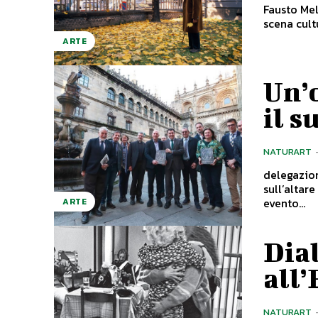
Fausto Melo
scena cult
ARTE
Un’o
il s
NATURART
delegazion
sull’altare argenteo L'anno Iacobeo 2021 
evento...
ARTE
Dial
all
NATURART