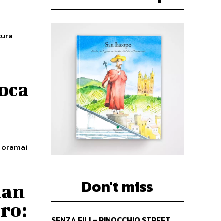
tura
poca
i oramai
Don't miss
ian
ro:
SENZA FILI – PINOCCHIO STREET