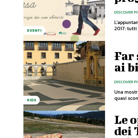
DISCOVER P
L'appuntam
EVENTI
Far 
ai b
DISCOVER P
Una mostra
KIDS
Le o
dei 