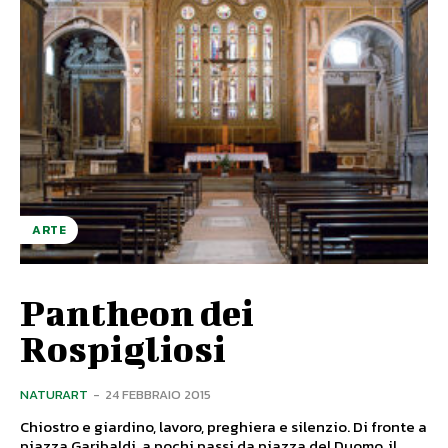
ARTE
Pantheon dei
Rospigliosi
NATURART
-
24 FEBBRAIO 2015
Chiostro e giardino, lavoro, preghiera e silenzio. Di fronte a
piazza Garibaldi, a pochi passi da piazza del Duomo, il