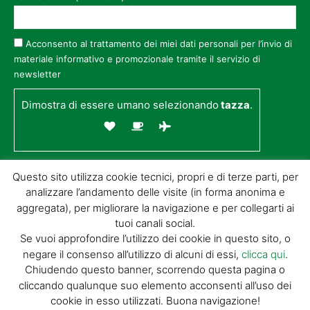
Acconsento al trattamento dei miei dati personali per l’invio di
materiale informativo e promozionale tramite il servizio di
newsletter
Dimostra di essere umano selezionando
tazza
.
Questo sito utilizza cookie tecnici, propri e di terze parti, per
analizzare l’andamento delle visite (in forma anonima e
aggregata), per migliorare la navigazione e per collegarti ai
tuoi canali social.
Se vuoi approfondire l’utilizzo dei cookie in questo sito, o
negare il consenso all’utilizzo di alcuni di essi,
clicca qui
.
© GIORGIO TESI EDITRICE S.R.L. | P.IVA
Chiudendo questo banner, scorrendo questa pagina o
01732650476 | VIA DI BADIA 14 – 51100 LOC.
cliccando qualunque suo elemento acconsenti all’uso dei
BOTTEGONE (PISTOIA) |
POWERED BY
ALLYMIND
cookie in esso utilizzati. Buona navigazione!