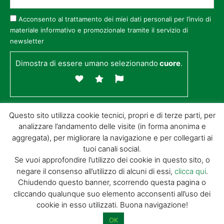
Acconsento al trattamento dei miei dati personali per l’invio di
materiale informativo e promozionale tramite il servizio di
newsletter
Dimostra di essere umano selezionando
cuore
.
Questo sito utilizza cookie tecnici, propri e di terze parti, per
analizzare l’andamento delle visite (in forma anonima e
aggregata), per migliorare la navigazione e per collegarti ai
tuoi canali social.
Se vuoi approfondire l’utilizzo dei cookie in questo sito, o
negare il consenso all’utilizzo di alcuni di essi,
clicca qui
.
© GIORGIO TESI EDITRICE S.R.L. | P.IVA
Chiudendo questo banner, scorrendo questa pagina o
01732650476 | VIA DI BADIA 14 – 51100 LOC.
cliccando qualunque suo elemento acconsenti all’uso dei
BOTTEGONE (PISTOIA) |
POWERED BY
ALLYMIND
cookie in esso utilizzati. Buona navigazione!
Privacy Policy
|
Cookie Policy
|
Condizioni
di vendita
|
Site Map
OK