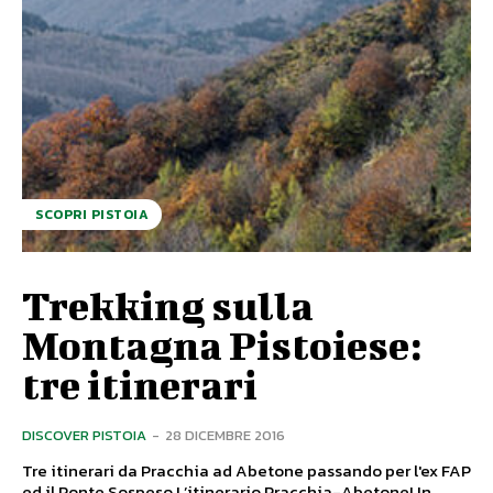
SCOPRI PISTOIA
Trekking sulla
Montagna Pistoiese:
tre itinerari
DISCOVER PISTOIA
-
28 DICEMBRE 2016
Tre itinerari da Pracchia ad Abetone passando per l'ex FAP
ed il Ponte Sospeso L’itinerario Pracchia-AbetoneUn