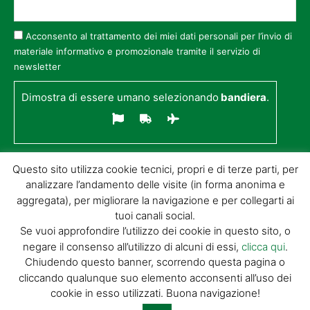
Acconsento al trattamento dei miei dati personali per l’invio di
materiale informativo e promozionale tramite il servizio di
newsletter
Dimostra di essere umano selezionando
bandiera
.
Questo sito utilizza cookie tecnici, propri e di terze parti, per
analizzare l’andamento delle visite (in forma anonima e
aggregata), per migliorare la navigazione e per collegarti ai
tuoi canali social.
Se vuoi approfondire l’utilizzo dei cookie in questo sito, o
negare il consenso all’utilizzo di alcuni di essi,
clicca qui
.
© GIORGIO TESI EDITRICE S.R.L. | P.IVA
Chiudendo questo banner, scorrendo questa pagina o
01732650476 | VIA DI BADIA 14 – 51100 LOC.
cliccando qualunque suo elemento acconsenti all’uso dei
BOTTEGONE (PISTOIA) |
POWERED BY
ALLYMIND
cookie in esso utilizzati. Buona navigazione!
Privacy Policy
|
Cookie Policy
|
Condizioni