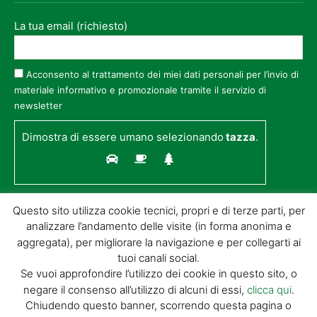
La tua email (richiesto)
Acconsento al trattamento dei miei dati personali per l’invio di
materiale informativo e promozionale tramite il servizio di
newsletter
Dimostra di essere umano selezionando
tazza
.
Questo sito utilizza cookie tecnici, propri e di terze parti, per
analizzare l’andamento delle visite (in forma anonima e
aggregata), per migliorare la navigazione e per collegarti ai
tuoi canali social.
Se vuoi approfondire l’utilizzo dei cookie in questo sito, o
negare il consenso all’utilizzo di alcuni di essi,
clicca qui
.
© GIORGIO TESI EDITRICE S.R.L. | P.IVA
Chiudendo questo banner, scorrendo questa pagina o
01732650476 | VIA DI BADIA 14 – 51100 LOC.