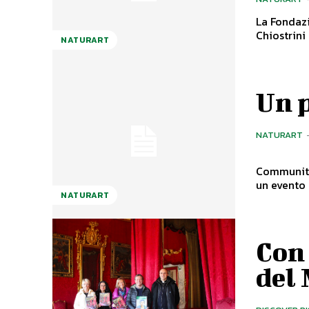
La Fondazi
Chiostrini
NATURART
Un p
NATURART
Community “Casa di Gello” Dom
un evento 
NATURART
Con
del