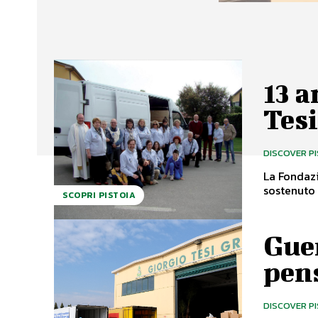
13 a
Tes
DISCOVER P
La Fondazi
sostenuto d
SCOPRI PISTOIA
Gue
pen
DISCOVER P