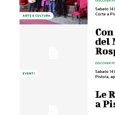
DISCOVER P
Sabato 14 
Corte a Pi
ARTE E CULTURA
Con
del
Ros
DISCOVER P
Sabato 14 
EVENTI
Pistoia, a
Le R
a Pi