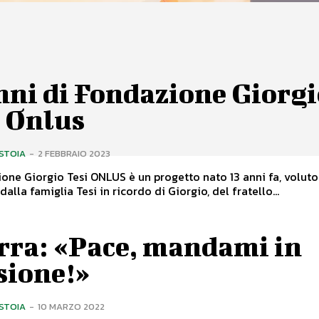
nni di Fondazione Giorg
i Onlus
ISTOIA
-
2 FEBBRAIO 2023
one Giorgio Tesi ONLUS è un progetto nato 13 anni fa, voluto
alla famiglia Tesi in ricordo di Giorgio, del fratello...
rra: «Pace, mandami in
sione!»
ISTOIA
-
10 MARZO 2022