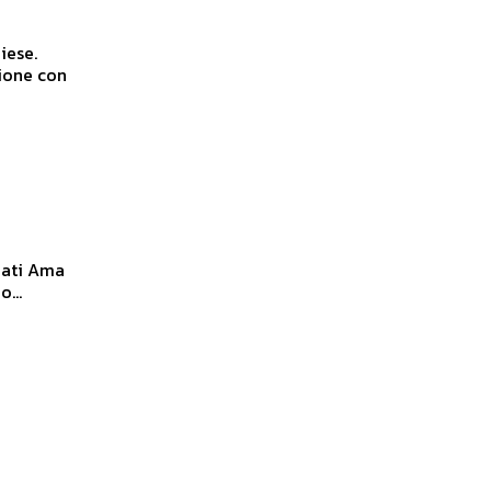
iese.
zione con
 Ama
...