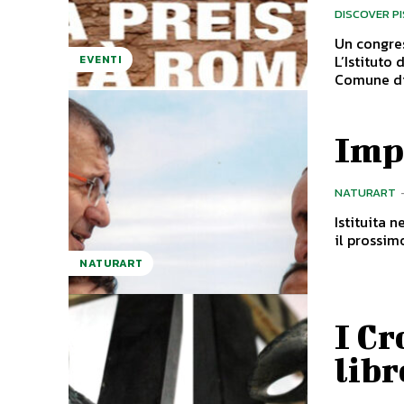
DISCOVER P
Un congres
L’Istituto
EVENTI
Comune di 
Imp
NATURART
Istituita n
il prossim
NATURART
I Cr
libr