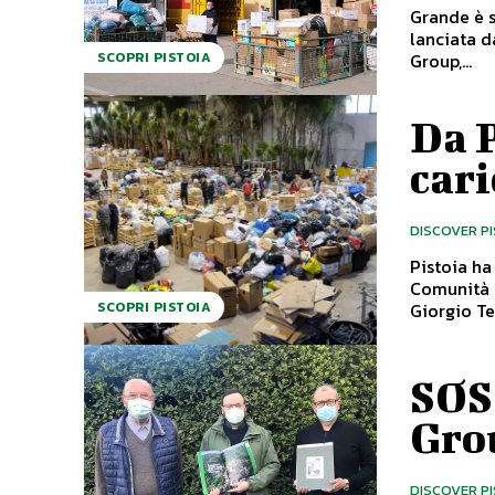
Grande è s
lanciata d
Group,...
SCOPRI PISTOIA
Da P
cari
DISCOVER P
Pistoia ha
Comunità U
Giorgio Tes
SCOPRI PISTOIA
SOS 
Gro
DISCOVER P