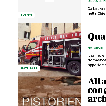
DISCOVER P
Da Lourdes
nella Chie
EVENTI
Quan
NATURART
Il primo e
domestica esistente in Itali
appartamen
NATURART
Alla
cong
arch