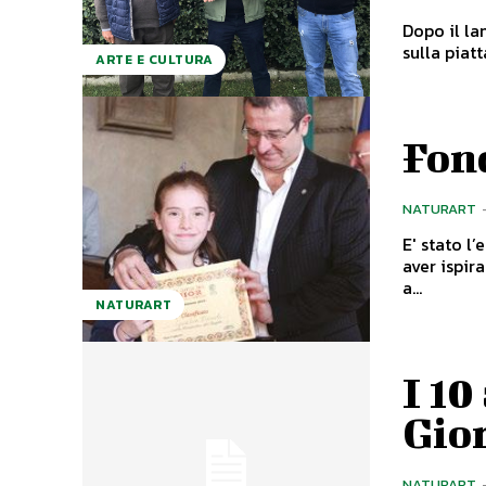
Dopo il la
sulla piat
ARTE E CULTURA
Fon
NATURART
E' stato l
aver ispir
a...
NATURART
I 10
Gior
NATURART