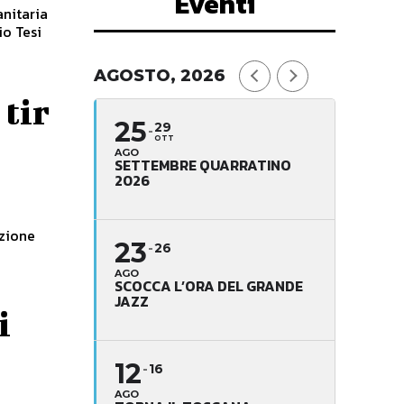
Eventi
anitaria
io Tesi
AGOSTO, 2026
 tir
25
29
OTT
AGO
SETTEMBRE QUARRATINO
2026
azione
23
26
AGO
SCOCCA L’ORA DEL GRANDE
JAZZ
i
12
16
AGO