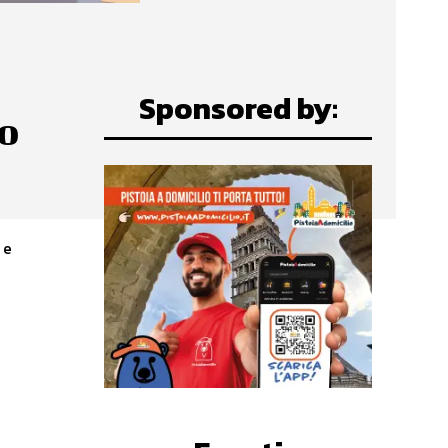
Sponsored by:
io
 e