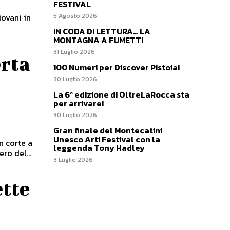
FESTIVAL
iovani in
5 Agosto 2026
IN CODA DI LETTURA… LA
MONTAGNA A FUMETTI
31 Luglio 2026
rta
100 Numeri per Discover Pistoia!
30 Luglio 2026
La 6ª edizione di OltreLaRocca sta
per arrivare!
30 Luglio 2026
Gran finale del Montecatini
Unesco Arti Festival con la
n corte a
leggenda Tony Hadley
ro del...
3 Luglio 2026
ette