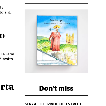
ola
ia il...
lo
m
rta
Don't miss
SENZA FILI – PINOCCHIO STREET